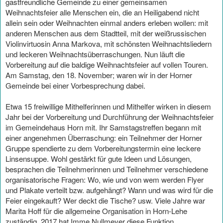
gastfreundliche Gemeinde zu einer gemeinsamen
Weihnachtsfeier alle Menschen ein, die an Heiligabend nicht
allein sein oder Weihnachten einmal anders erleben wollen: mit
anderen Menschen aus dem Stadtteil, mit der weißrussischen
Violinvirtuosin Anna Markova, mit schönsten Weihnachtsliedern
und leckeren Weihnachtsüberraschungen. Nun läuft die
Vorbereitung auf die baldige Weihnachtsfeier auf vollen Touren.
Am Samstag, den 18. November; waren wir in der Horner
Gemeinde bei einer Vorbesprechung dabei.
Etwa 15 freiwillige Mithelferinnen und Mithelfer wirken in diesem
Jahr bei der Vorbereitung und Durchführung der Weihnachtsfeier
im Gemeindehaus Horn mit. Ihr Samstagstreffen begann mit
einer angenehmen Überraschung: ein Teilnehmer der Horner
Gruppe spendierte zu dem Vorbereitungstermin eine leckere
Linsensuppe. Wohl gestärkt für gute Ideen und Lösungen,
besprachen die Teilnehmerinnen und Teilnehmer verschiedene
organisatorische Fragen: Wo, wie und von wem werden Flyer
und Plakate verteilt bzw. aufgehängt? Wann und was wird für die
Feier eingekauft? Wer deckt die Tische? usw. Viele Jahre war
Marita Hoff für die allgemeine Organisation in Horn-Lehe
zuständig. 2017 hat Imme Nullmeyer diese Funktion