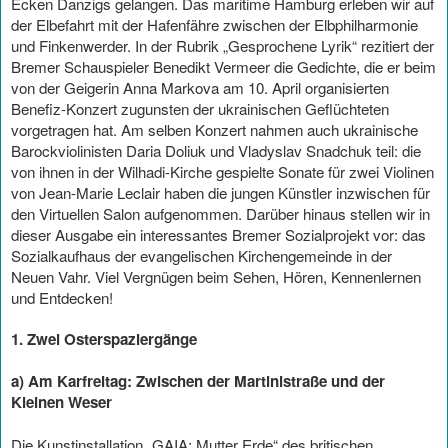
Ecken Danzigs gelangen. Das maritime Hamburg erleben wir auf
der Elbefahrt mit der Hafenfähre zwischen der Elbphilharmonie
und Finkenwerder. In der Rubrik „Gesprochene Lyrik“ rezitiert der
Bremer Schauspieler Benedikt Vermeer die Gedichte, die er beim
von der Geigerin Anna Markova am 10. April organisierten
Benefiz-Konzert zugunsten der ukrainischen Geflüchteten
vorgetragen hat. Am selben Konzert nahmen auch ukrainische
Barockviolinisten Daria Doliuk und Vladyslav Snadchuk teil: die
von ihnen in der Wilhadi-Kirche gespielte Sonate für zwei Violinen
von Jean-Marie Leclair haben die jungen Künstler inzwischen für
den Virtuellen Salon aufgenommen. Darüber hinaus stellen wir in
dieser Ausgabe ein interessantes Bremer Sozialprojekt vor: das
Sozialkaufhaus der evangelischen Kirchengemeinde in der
Neuen Vahr. Viel Vergnügen beim Sehen, Hören, Kennenlernen
und Entdecken!
1. Zwei Osterspaziergänge
a) Am Karfreitag: Zwischen der Martinistraße und der
Kleinen Weser
Die Kunstinstallation „GAIA: Mutter Erde“ des britischen