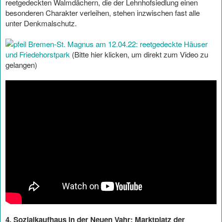
reetgedeckten Walmdächern, die der Lehnhofsiedlung einen
besonderen Charakter verleihen, stehen inzwischen fast alle
unter Denkmalschutz.
Bremen-St. Magnus am 12.04.22: reetgedeckte Häuser
und Friedehorstpark
(Bitte hier klicken, um direkt zum Video zu
gelangen)
4. Sozialkaufhaus in der Neuen Vahr: Marktplatz der