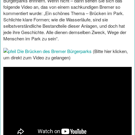
Bürgerparks erinnern. Wenn nicht – dann sehen Sie sich das
folgende Video an, das von einem sachkundigen Bremer so
kommentiert wurde: „Ein schönes Thema – Brücken im Park.
Schlichte klare Formen; wie die Wasserläufe, sind sie
selbstverständliche Bestandteile dieser Anlagen, und doch hat
jede ihre Geschichte. Alle dienen demselben Zweck, Wege der
Menschen im Park zu sein“.
Die Brücken des Bremer Bürgerparks
(Bitte hier klicken,
um direkt zum Video zu gelangen)